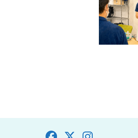
r
e
共
有