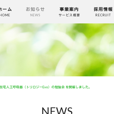
ホーム
お知らせ
事業案内
採用情報
HOME
NEWS
サービス概要
RECRUIT
訪問看護リハビリ Fujiケ
訪問介護 Fujiケアサービ
居宅介護支援 Fujiケアセ
施設紹介・遺品整理 高齢
在宅人工呼吸器（トリロジーEvo）の勉強会 を開催しました。
NEWS